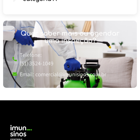
Quer saber mais ou agendar
uma inspeção?
Telefone:
(51) 3524-1049
Email:
comercial@imunisinos.com.br