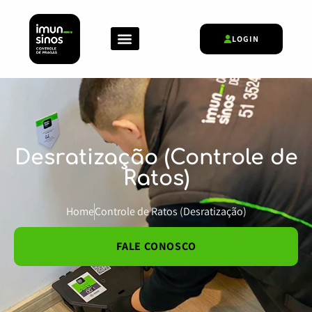
LOGIN
A Imunisinos
Desratização (Controle de
Ratos)
Home
Controle de Ratos (Desratização)
FALE CONOSCO