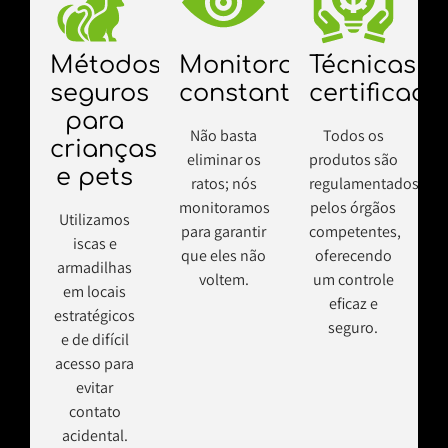
Métodos
Monitoramento
Técnicas
seguros
constante
certificada
para
Não basta
Todos os
crianças
eliminar os
produtos são
e pets
ratos; nós
regulamentados
monitoramos
pelos órgãos
Utilizamos
para garantir
competentes,
iscas e
que eles não
oferecendo
armadilhas
voltem.
um controle
em locais
eficaz e
estratégicos
seguro.
e de difícil
acesso para
evitar
contato
acidental.