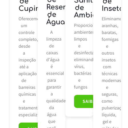
Sanitização
de
de
Reservatórios
de
Cupins
Insetos
de
Ambiente
Oferecemos
Eliminamos
Água
Proporcionamos
um
aranhas,
A
ambientes
controle
baratas,
limpeza
limpos
completo,
formigas
de
e
desde
e
caixas
desinfectados,
a
outros
d'água
eliminando
inspeção
insetos
é
vírus,
até a
com
essencial
bactérias
aplicação
técnicas
para
e
de
modernas
garantir
fungos
barreiras
e
a
químicas
seguras,
qualidade
e
como
SAIBA MAIS
da
tratamentos
pulverização
água
especializados
líquida,
que
gel e