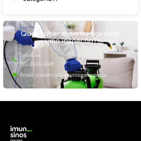
Quer saber mais ou agendar
uma inspeção?
Telefone:
(51) 3524-1049
Email:
comercial@imunisinos.com.br